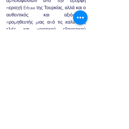
αμπελόφυλλων από την όμορφη
περιοχή Erbaa της Τουρκίας, αλλά και ο
αυθεντικός και αξιόπιστος
προμηθευτής μιας από τις καλύτερες
ελιές και ποιοτικού εξαιρετικού
παρθένου ελαιολάδου από την Ελλάδα,
είμαστε στην ευχάριστη θέση να
εξυπηρετούμε τις ανάγκες των πελατών
μας με άριστο τρόπο. Τα εξαιρετικής
ποιότητας και εξαιρετικής ποιότητας
αμπελόφυλλά μας εξάγονται από την
περιοχή Erbaa στο Tokat. Η Mis Yaprak
θεωρείται μακράν ο πιο ουσιαστικός
και μεγαλύτερος διανομέας
αμπελόφυλλων από την εξέχουσα
περιοχή, διατηρώντας μια βιώσιμη και
μακροχρόνια σχέση με τους αγρότες
της κοινότητας.