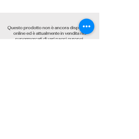
Questo prodotto non è ancora disponibile
online ed è attualmente in vendita nei
supermercati di vari paesi europei.
Se non è disponibile nella tua zona, non
esitare a contattarci per discutere le
opzioni di ordinazione.
Contact